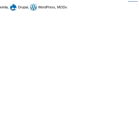
omla,
Drupal,
WordPress, MODx.