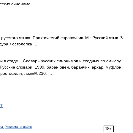
усских синонимо …
усского языка. Практический справочник. М.: Русский язык. З.
 дура • остолопка …
ы в стаде... Словарь русских синонимов и сходных по смыслу
 Русские словари, 1999. баран овен, баранчик, архар, муфлон;
, простофиля, лох&#8230; …
7
ка
,
Реклама на сайте
18+