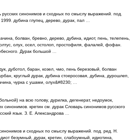
ь русских синонимов и сходных по смыслу выражений. под.
 1999. дубина глупец, дерево, дурак, пал …
чина, болван, бревно, дерево, дубина, идиот, пень, телепень,
болтус, олух, осел, остолоп, простофиля, фалалей, фофан.
Небесного. Дурак большой …
ук, дуботол, баран, козел, чмо, пень березовый, болван
урбан, круглый дурак, дубина стоеросовая, дубина, дурошлеп,
рачина, чурка с ушами, олух&#8230; …
больной) на всю голову, дурилка, дегенерат, недоумок,
х синонимов. кретин см. дурак Словарь синонимов русского
усский язык. З. Е. Александрова …
 синонимов и сходных по смыслу выражений. под. ред. Н.
идиот безумный, дурак, кретин, слабоумный, идиотина,