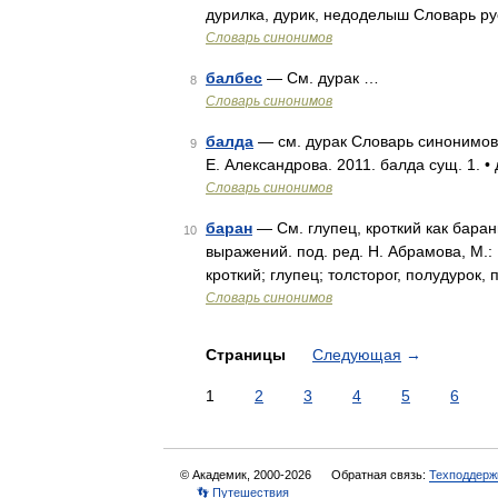
дурилка, дурик, недоделыш Словарь р
Словарь синонимов
балбес
— См. дурак …
8
Словарь синонимов
балда
— см. дурак Словарь синонимов р
9
Е. Александрова. 2011. балда сущ. 1. •
Словарь синонимов
баран
— См. глупец, кроткий как баран
10
выражений. под. ред. Н. Абрамова, М.:
кроткий; глупец; толсторог, полудурок
Словарь синонимов
Страницы
Следующая
→
1
2
3
4
5
6
© Академик, 2000-2026
Обратная связь:
Техподдерж
👣 Путешествия