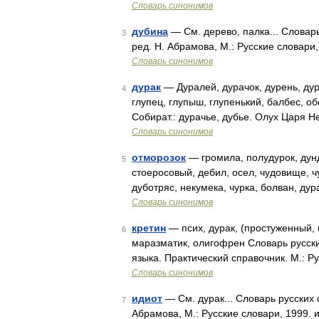
Словарь синонимов
дубина
— См. дерево, палка... Словар
3
ред. Н. Абрамова, М.: Русские словари,
Словарь синонимов
дурак
— Дуралей, дурачок, дурень, дура
4
глупец, глупыш, глупенький, балбес, о
Собират.: дурачье, дубье. Олух Царя 
Словарь синонимов
отморозок
— громила, полудурок, дунд
5
стоеросовый, дебил, осел, чудовище, ч
дуботряс, некумека, чурка, болван, ду
Словарь синонимов
кретин
— псих, дурак, (простуженный, 
6
маразматик, олигофрен Словарь русски
языка. Практический справочник. М.: Р
Словарь синонимов
идиот
— См. дурак... Словарь русских
7
Абрамова, М.: Русские словари, 1999. 