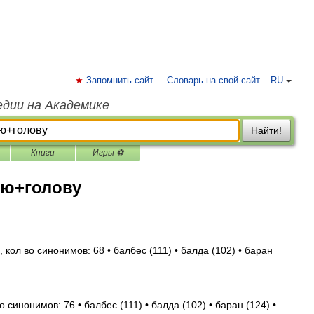
Запомнить сайт
Словарь на свой сайт
RU
едии на Академике
Найти!
Книги
Игры ⚽
ю+голову
 кол во синонимов: 68 • балбес (111) • балда (102) • баран
о синонимов: 76 • балбес (111) • балда (102) • баран (124) • …