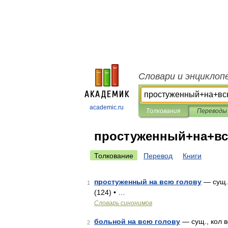
Словари и энциклоп
academic.ru
Толкования
Переводы
простуженный+на+вс
Толкование
Перевод
Книги
простуженный на всю голову
— сущ.,
1
(124) • …
Словарь синонимов
больной на всю голову
— сущ., кол в
2